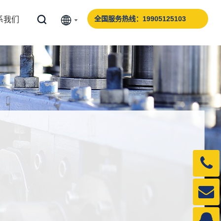
全国服务热线：19905125103
系我们
电
话：
邮
1990
箱：
QQ：