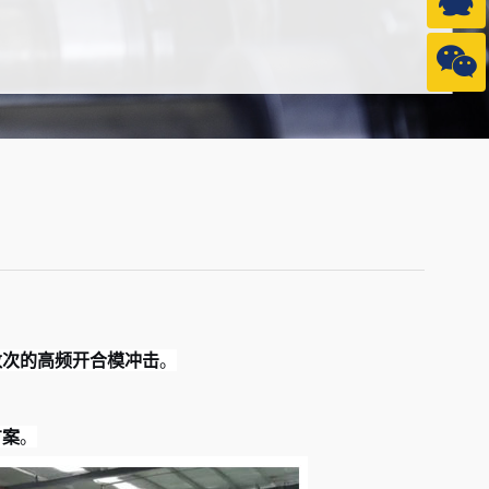
1990
3840
数次的高频开合模冲击
。
方案
。